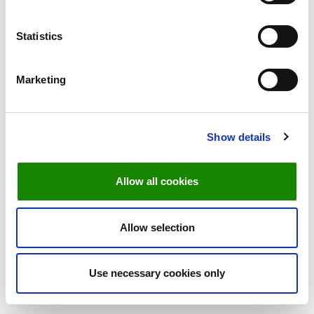
så skriv det i kommentarfeltet
Statistics
Ved No show vil i blive opkrævet 75 kr
pr bookede gæst
Marketing
Show details
Mvh Kasper
Kronborg på Egholm
Allow all cookies
Allow selection
Use necessary cookies only